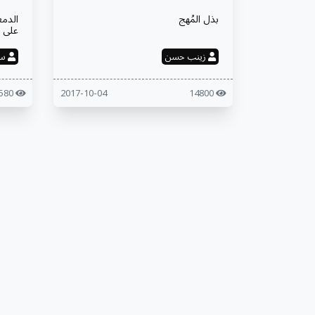
بذل المُهج
الدمع
على د
زينب حسن
سم
14580
2017-10-04
14800