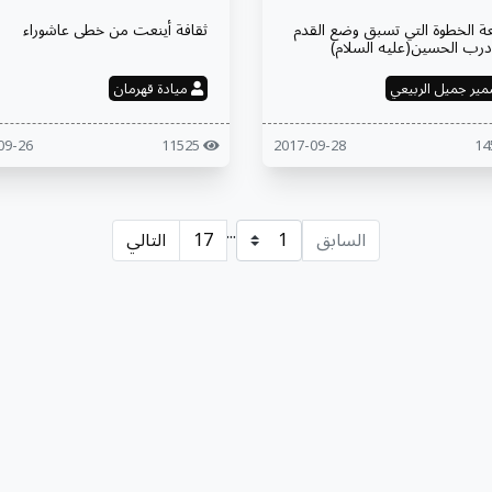
ة الخطوة التي تسبق وضع القدم
ثقافة أينعت من خطى عاشوراء
رب الحسين(عليه السلام)
ير جميل الربيعي
ميادة قهرمان
2017-09-26
11525
2017-09-28
...
السابق
17
التالي