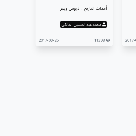
أحداث التاريخ .. دروس وعِبر
محمد عبد الحسين المالكي
2017-09-26
11398