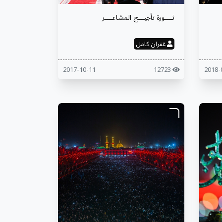
ثــــورة تأجيـــج المشاعــــر
غفران كامل
2017-10-11
12723