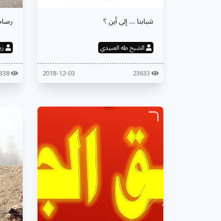
شبابنا .... إلى أين ؟
رصاص
الشيخ طه العبيدي
زي
14338
2018-12-03
23633