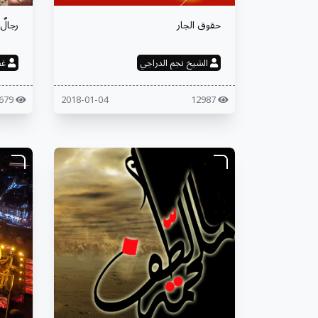
حقوق الجار
رجالٌ
الشيخ نجم الدراجي
غف
11679
2018-01-04
12987