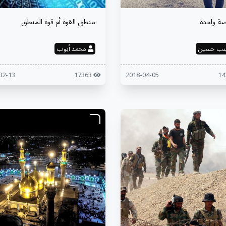
ة واحدة
منطق القوة أم قوة المنطق
نب حسين
محمد أيوب
2018-02-13
17363
2018-04-05