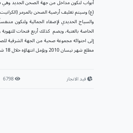
أبواب لتكون مداخل من جهة الصحن الجديد وهي با
(ع) وسيتم تغليف أرضية الصحن بالمرمر (الكرانيت)
والسياج الحديدي لإضفاء الجمالية ولتكون متنفساً
الخاصة بالعتبة، ويضم كذلك أربع فتحات للتهوية وال
إلى احتوائه مجموعة صحية من الجهة الشرقية للصحن
مطلع شهر نيسان 2010 ويؤمل انتهاؤه خلال 18 شهراً من تأريخ البدء بالتنفيذ، وإن نسبة الإنجاز قد بلغت 60% من المشروع.
قيد الانجاز
6798