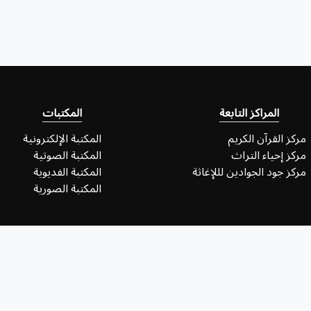
المراكز التابعة
المكتبات
مركز القرآن الكريم
المكتبة الإلكترونية
مركز إحياء التراث
المكتبة الصوتية
مركز جود الجوادين لللإغاثة
المكتبة الفديوية
المكتبة الصورية
 المعلومات في العتبة الكاظمية المقدسة ©2026 - الموقع وجميع محتوياته في خدمة المؤمنين