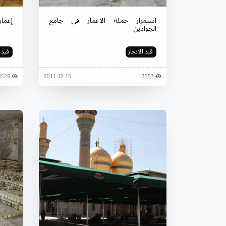
استمرار حملة الاعمار في جامع
إعمار
الجوادين
قيد الانجاز
قيد ا
8526
2011-12-15
7357