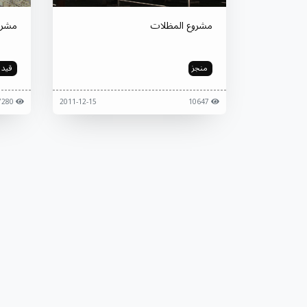
مشروع المظلات
مشرو
منجز
قيد ا
7280
2011-12-15
10647