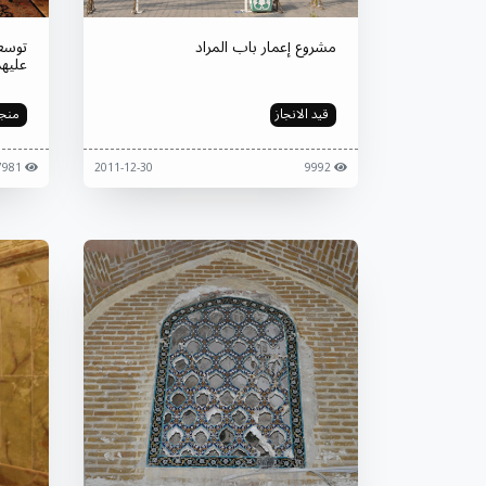
مشروع إعمار باب المراد
توسع
عليهم
قيد الانجاز
منجز
7981
2011-12-30
9992