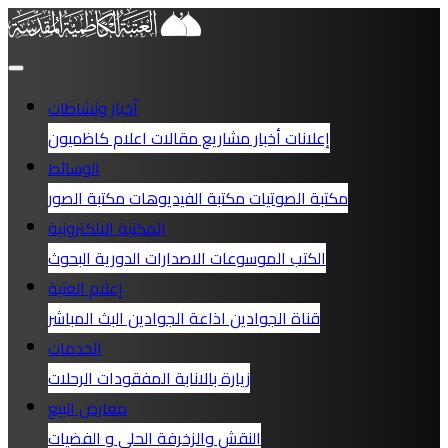
أخبار ونشاطات
إعلانات
أخبار
مشاريع
مقالات
اعلام كاظميون
الوسائط
مكتبة الصوتيات
مكتبة الفيديوهات
مكتبة الصور
المكتبة الالكترونية
الكتب
الموسوعات
الاصدارات الدورية
البحوث
إعلام العتبة
قناة الجوادين
اذاعة الجوادين
البث المباشر
الخدمات
زيارة بالانابة
المفقودات
الرحلات
معارض البيع
النقش والزخرفة
الحلي و الفضيات