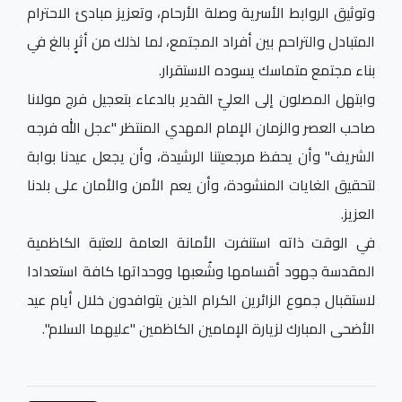
وتوثيق الروابط الأسرية وصلة الأرحام، وتعزيز مبادئ الاحترام
المتبادل والتراحم بين أفراد المجتمع، لما لذلك من أثرٍ بالغ في
بناء مجتمع متماسك يسوده الاستقرار.
وابتهل المصلون إلى العليّ القدير بالدعاء بتعجيل فرج مولانا
صاحب العصر والزمان الإمام المهدي المنتظر "عجل الله فرجه
الشريف" وأن يحفظ مرجعيتنا الرشيدة، وأن يجعل عيدنا بوابة
لتحقيق الغايات المنشودة، وأن يعم الأمن والأمان على بلدنا
العزيز.
في الوقت ذاته استنفرت الأمانة العامة للعتبة الكاظمية
المقدسة جهود أقسامها وشُعبها ووحداتها كافة استعدادا
لاستقبال جموع الزائرين الكرام الذين يتوافدون خلال أيام عيد
الأضحى المبارك لزيارة الإمامين الكاظمين "عليهما السلام".