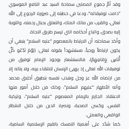
وقد أمَّ جموع المصلين سماحة السيد عبد النافع الموسوي
"دامت توفيقاته"، ودعا في خطبته إلى ضرورة الرجوع إلى الله
تعالى، والقرب من مالك الملك، والتعلق بحبال رحمته، والتوبة
إليه بصدق، واتباع أحكامه التي ترسم طريق النجاة.
وأكد سماحته: أن الارتباط بالمعصوم "عليه السلام" ينبغي أن
يكون ارتباطاً روحياً، مستشهداً بقوله تعالى: (يَوْمَ نَدْعُو كُلَّ
أُنَاسٍ بِإِمَامِهِمْ)، فالاستشعار بوجود الإمام توفيق من
توفيقات الله تعالى إذ يهيئ الإنسان للالتقاء بربه، ولا يناله إلا
من ارتضاه الله عز وجل وهذب نفسه بتطبيق أخلاق محمد
وآله الأطهار "عليهم السلام"، وذلك من خلال أمور منها
الاعتقاد الجازم بالإمام المعصوم "عليه السلام"، وتزكية
النفس، وحُسن الصحبة، ونصرة الدين من خلال الانتظار
الواقعي والعملي.
كما شدّد على أهمية التمسك بالقيم الإسلامية السامية،