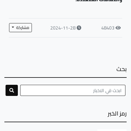
2024-11-28
48403
مشاركة
بحث
رمز الخبر