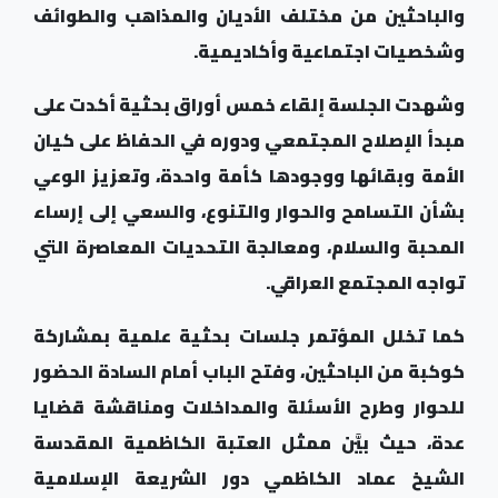
والباحثين من مختلف الأديان والمذاهب والطوائف
وشخصيات اجتماعية وأكاديمية.
وشهد
ت
الجلسة إلقاء خمس أوراق بحثية أكدت على
مبدأ الإصلاح المجتمعي ودوره في الحفاظ على كيان
الأمة وبقائها ووجودها كأمة واحدة، وتعزيز الوعي
بشأن التسامح والحوار والتنوع، والسعي إلى إرساء
المحبة والسلام، ومعالجة التحديات المعاصرة التي
تواجه المجتمع العراقي.
كما تخلل المؤتمر جلسات بحثية علمية بمشاركة
كوكبة من الباحثين، وفتح الباب أمام السادة الحضور
للحوار وطرح الأسئلة والمداخلات ومناقشة قضايا
عدة، حيث بيَّن ممثل العتبة الكاظمية المقدسة
الشيخ عماد الكاظمي دور الشريعة الإسلامية