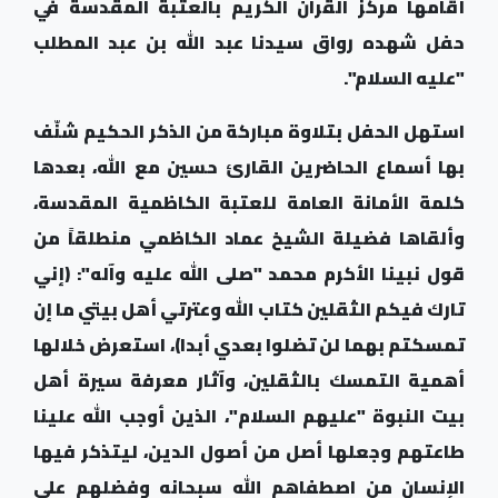
أقامها مركز القرآن الكريم بالعتبة المقدسة في
حفل شهده رواق سيدنا عبد الله بن عبد المطلب
"عليه السلام"
.
استهل الحفل بتلاوة مباركة من الذكر الحكيم شنّف
بها أسماع الحاضرين القارئ حسين مع الله، بعدها
كلمة الأمانة العامة للعتبة الكاظمية المقدسة،
وألقاها فضيلة الشيخ عماد الكاظمي منطلقاً من
قول نبينا الأكرم محمد "صلى الله عليه وآله": (إني
تارك فيكم الثقلين كتاب الله وعترتي أهل بيتي ما إن
تمسكتم بهما لن تضلوا بعدي أبدا)، استعرض خلالها
أهمية التمسك بالثقلين، وآثار معرفة سيرة أهل
بيت النبوة "عليهم السلام"، الذين أوجب الله علينا
طاعتهم وجعلها أصل من أصول الدين، ليتذكر فيها
الإنسان من اصطفاهم الله سبحانه وفضلهم على