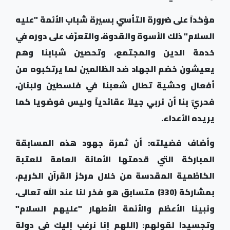
مؤكداً على ضرورة التأسي بسيرة شباب الأئمة "عليه
السلام" ذلك الأسوة والقدوة، والتعرّف على دوره في
خدمة الدين والمجتمع، وتحصين شبابنا وهم
يعيشون خضم الجهاد ضد الظالمين لما يرتكبوه من
أفعال وحشية تطال شعبنا في فلسطين ولبنان،
فحريٌّ بنا أن نربي جيلاً عقائدياً وليس فوضويا كما
يريده الأعداء
.
وأضاف فضيلته: أن ثمرة جهود هذه المسابقة
المباركة التي قدمتها الأمانة العامة للعتبة
الكاظمية المقدسة من خلال مركز القرآن الكريم،
بمشاركة (330) متسابق هو فخر لنا عند الله تعالى،
ونبينا الأعظم والأئمة الأطهار "عليهم السلام"
وتجسيدا لقولهم: (اللهم إنا نرغب إليك في دولة