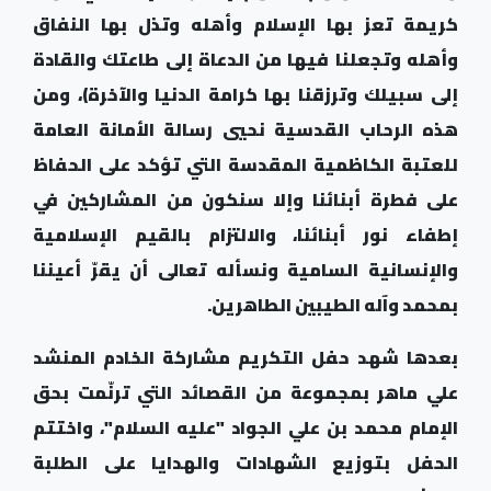
كريمة تعز بها الإسلام وأهله وتذل بها النفاق
وأهله وتجعلنا فيها من الدعاة إلى طاعتك والقادة
إلى سبيلك وترزقنا بها كرامة الدنيا والآخرة)، ومن
هذه الرحاب القدسية نحيي رسالة الأمانة العامة
للعتبة الكاظمية المقدسة التي تؤكد على الحفاظ
على فطرة أبنائنا وإلا سنكون من المشاركين في
إطفاء نور أبنائنا، والالتزام بالقيم الإسلامية
والإنسانية السامية ونسأله تعالى أن يقرّ أعيننا
بمحمد وآله الطيبين الطاهرين
.
بعدها شهد حفل التكريم مشاركة الخادم المنشد
علي ماهر بمجموعة من القصائد التي ترنّمت بحق
الإمام محمد بن علي الجواد "عليه السلام"، واختتم
الحفل بتوزيع الشهادات والهدايا على الطلبة