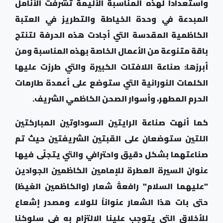
واستعداداً لهذه المناسبة الأليمة تشرفت الأنامل
المبدعة في وحدة الخياطة والتطريز في العتبة
الكاظمية المقدسة التي أجادت هذه الحرفة لتنتج
باقة متنوعة من الأعمال الخاصة بهذه المناسبة ومن
أبرزها: صناعة اللافتات الكبيرة والتي طرزت عليها
الكلمات النورانية التي ستوضع على أعمدة طارمات
الحرم المطهر، وأسوار الصحن الكاظمي الشريف.
كما أنهت صناعة الرايتين السوداوتين المباركتين
اللتين ستوضعان على القبتين الشريفتين حيث تم
صناعتهما بشكل دقيق واحترافي والتي يتجلّى فيها
عنوان السيرة العطرة للإمامين الكاظمين الجوادين
"عليهما السلام" رافعةً شعار (والكاظمين الغيظ)
حتى بات هذا الشعار عنواناً للولاء ومصدر إشعاع
للأخلاق التي يتوجب علينا الالتزام به في سلوكنا