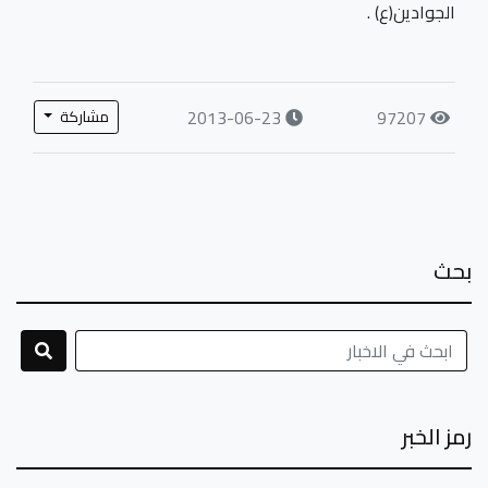
الجوادين(ع) .
2013-06-23
97207
مشاركة
بحث
رمز الخبر