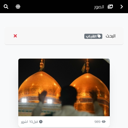
الصور
البحث
القباب
989
قبل10 اشهر