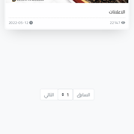
الاعلانات
2022-05-12
22147
السابق
التالي