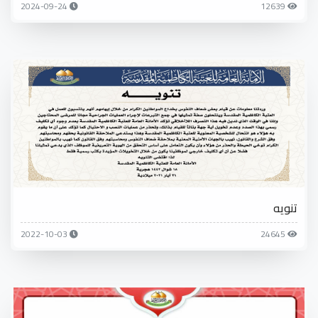
2024-09-24
12639
تنويه
2022-10-03
24645