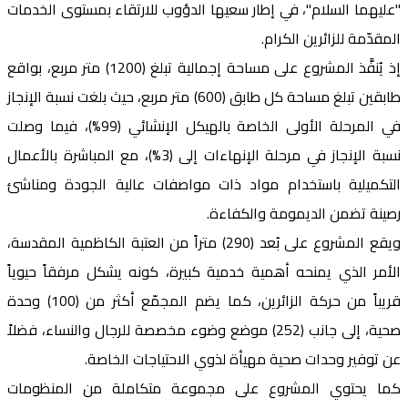
"عليهما السلام"، في إطار سعيها الدؤوب للارتقاء بمستوى الخدمات
المقدّمة للزائرين الكرام.
إذ يُنفَّذ المشروع على مساحة إجمالية تبلغ (1200) متر مربع، بواقع
طابقين تبلغ مساحة كل طابق (600) متر مربع، حيث بلغت نسبة الإنجاز
في المرحلة الأولى الخاصة بالهيكل الإنشائي (99%)، فيما وصلت
نسبة الإنجاز في مرحلة الإنهاءات إلى (3%)، مع المباشرة بالأعمال
التكميلية باستخدام مواد ذات مواصفات عالية الجودة ومناشئ
رصينة تضمن الديمومة والكفاءة.
ويقع المشروع على بُعد (290) متراً من العتبة الكاظمية المقدسة،
الأمر الذي يمنحه أهمية خدمية كبيرة، كونه يشكل مرفقاً حيوياً
قريباً من حركة الزائرين، كما يضم المجمّع أكثر من (100) وحدة
صحية، إلى جانب (252) موضع وضوء مخصصة للرجال والنساء، فضلاً
عن توفير وحدات صحية مهيأة لذوي الاحتياجات الخاصة.
كما يحتوي المشروع على مجموعة متكاملة من المنظومات