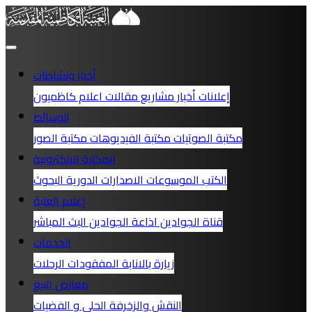
أخبار ونشاطات
إعلانات
أخبار
مشاريع
مقالات
اعلام كاظميون
الوسائط
مكتبة الصوتيات
مكتبة الفيديوهات
مكتبة الصور
المكتبة الالكترونية
الكتب
الموسوعات
الاصدارات الدورية
البحوث
إعلام العتبة
قناة الجوادين
اذاعة الجوادين
البث المباشر
الخدمات
زيارة بالانابة
المفقودات
الرحلات
معارض البيع
النقش والزخرفة
الحلي و الفضيات