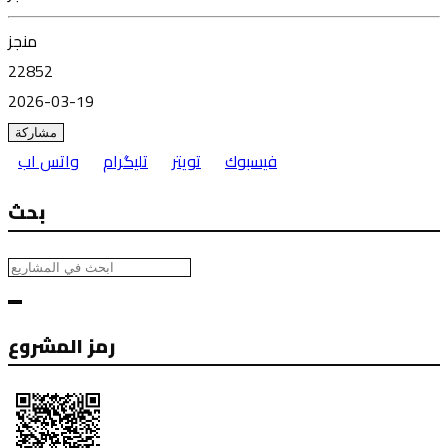
منجز
22852
2026-03-19
مشاركة
فيسبوك
تويتر
تليگرام
واتس اب
بحث
رمز المشروع