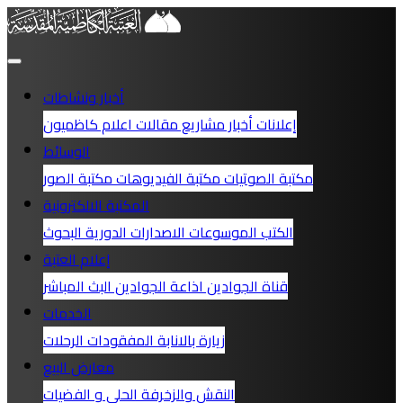
أخبار ونشاطات
إعلانات
أخبار
مشاريع
مقالات
اعلام كاظميون
الوسائط
مكتبة الصوتيات
مكتبة الفيديوهات
مكتبة الصور
المكتبة الالكترونية
الكتب
الموسوعات
الاصدارات الدورية
البحوث
إعلام العتبة
قناة الجوادين
اذاعة الجوادين
البث المباشر
الخدمات
زيارة بالانابة
المفقودات
الرحلات
معارض البيع
النقش والزخرفة
الحلي و الفضيات