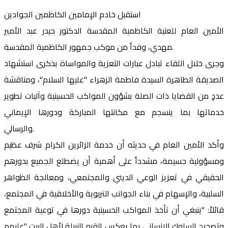
استقبل خادم الإمامين الكاظمين الجوادين
الأمين العام للعتبة الكاظمية المقدسة الدكتور حيدر عبد الأمير
مهدي، وفداً من موكب جمهور الكاظمية المقدسة.
وجرى خلال اللقاء تبادل عبارات التعزية والمواساة بذكرى استشهاد
الصديقة الطاهرة السيدة فاطمة الزهراء "عليها السلام"، ومناقشة
عددٍ من القضايا ذات الصلة بشؤون المواكب الحسينية وآليات تطوير
خدماتها بما ينسجم مع مكانتها المباركة ودورها الإيماني
والرسالي.
وأكد الأمين العام في حديثه أن خدمة الزائرين الكرام شرف عظيم
ومسؤولية جسيمة، مشدداً على أهمية أن يضطلع الجميع بدورهم
الحقيقي في تعزيز الوعي الديني والمجتمعي، ومعالجة الظواهر
السلبية، والإسهام في بناء الجوانب التربوية والأخلاقية في المجتمع،
قائلاً: "ينبغي أن تأخذ المواكب الحسينية دورها في توعية المجتمع
وتصحيح السلوك الإنساني بما يعكس القيم النبيلة لأهل البيت "عليهم