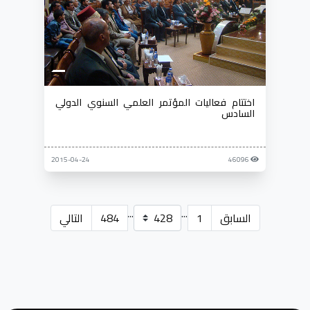
اختتام فعاليات المؤتمر العلمي السنوي الدولي
السادس
2015-04-24
46096
...
...
السابق
1
484
التالي