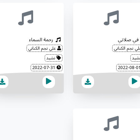
في صلاتي
رحمة السماء
ي نجم الكناني
علي نجم الكناني
شيد
نشيد
2022-07-31