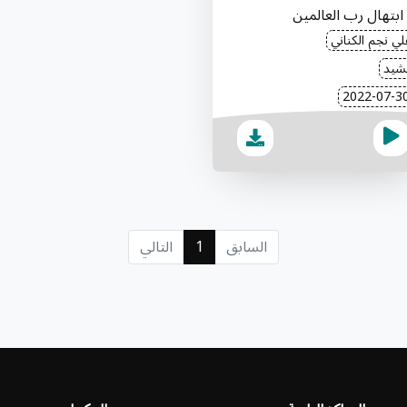
ابتهال رب العالمين
ي نجم الكناني
شيد
السابق
1
التالي