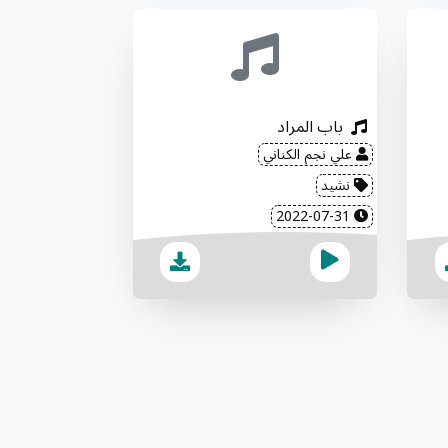
باب المراد
علي نجم الكناني
نشيد
2022-07-31