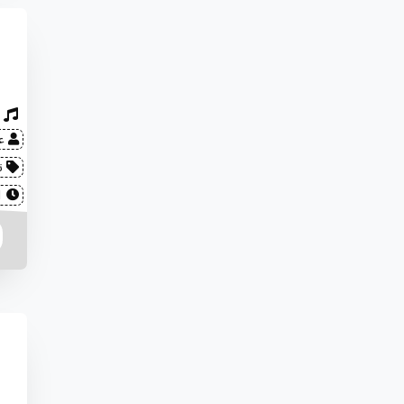
عل
ن
2022-08-01