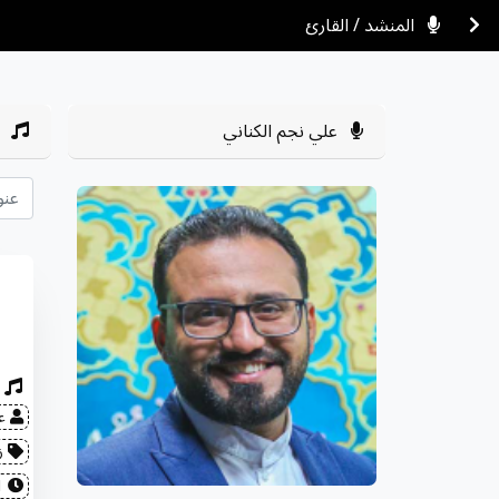
المنشد / القارئ
علي نجم الكناني
عل
زي
2022-08-01