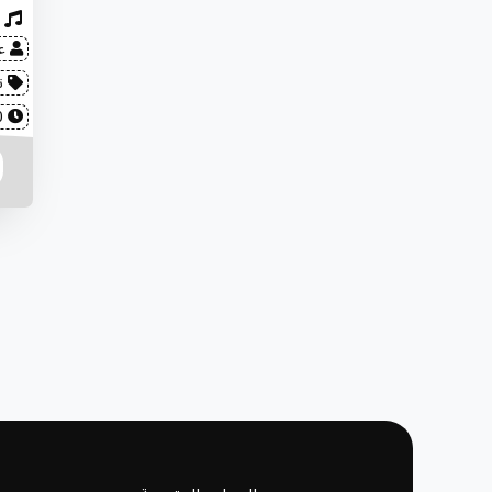
عل
ن
2022-07-30