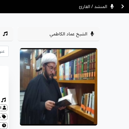
المنشد / القارئ
الشيخ عماد الكاظمي
ال
مح
2022-08-01