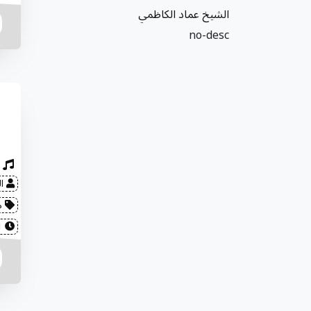
الشيخ عماد الكاظمي
no-desc
ال
مح
2022-08-01