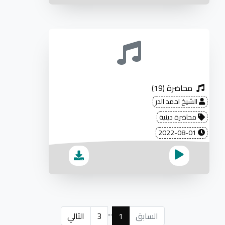
محاضرة (19)
الشيخ احمد الدر
محاضرة دينية
2022-08-01
...
السابق
1
3
التالي