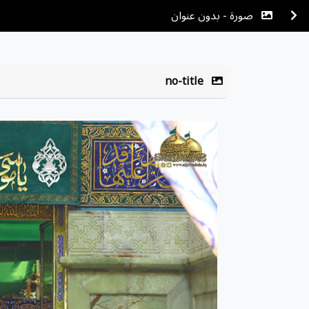
صورة - بدون عنوان
no-title