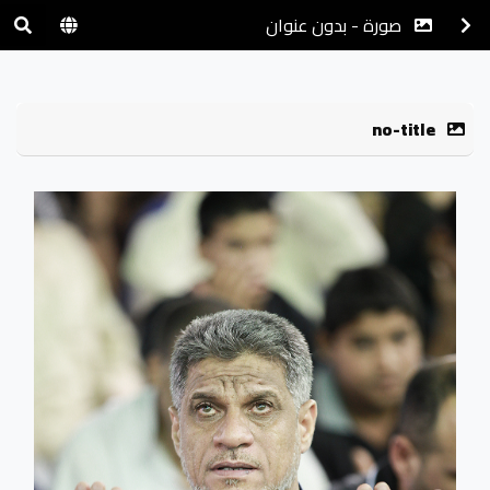
صورة - بدون عنوان
no-title