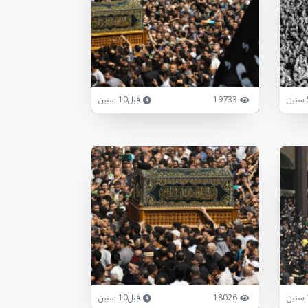
19733
قبل10 سنين
18026
قبل10 سنين