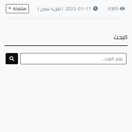
9365
2022-07-17
( قبل4 سنين )
مشاركة
البحث