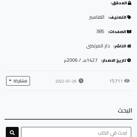
المحقق:
التفاسير
التصنيف:
385
الصفحات:
دار المرتضى
الناشر:
/ 2006
1427
تاريخ الاصدار:
هـ
م
15711
مشاركة
2022-07-26
البحث