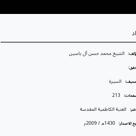
د
الشيخ محمد حسن آل ياسين
ؤلف:
قق:
السيرة
صنيف:
213
فحات:
العتبة الكاظمية المقدسة
شر:
/ 2009
1430
خ الاصدار:
هـ
م